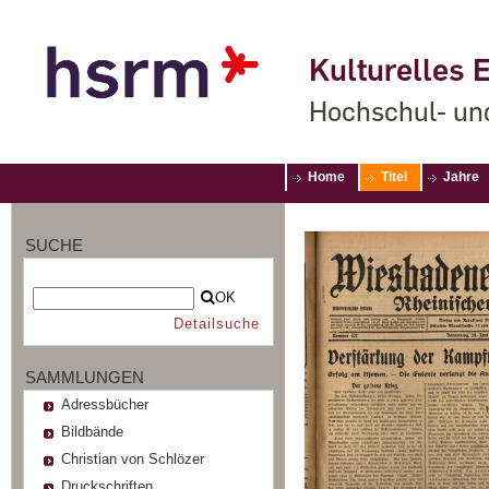
Kulturelles E
Hochschul- un
Home
Titel
Jahre
SUCHE
OK
Detailsuche
SAMMLUNGEN
Adressbücher
Bildbände
Christian von Schlözer
Druckschriften