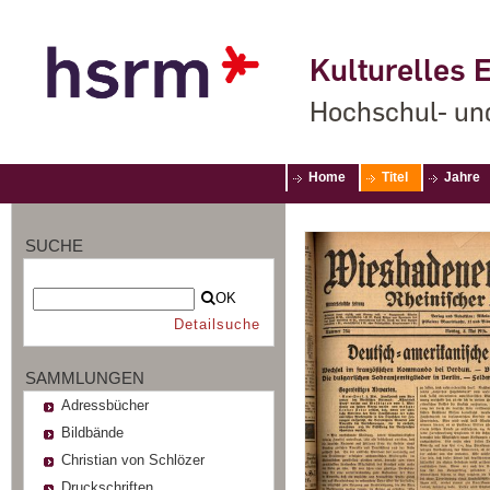
Kulturelles E
Hochschul- un
Home
Titel
Jahre
SUCHE
OK
Detailsuche
SAMMLUNGEN
Adressbücher
Bildbände
Christian von Schlözer
Druckschriften