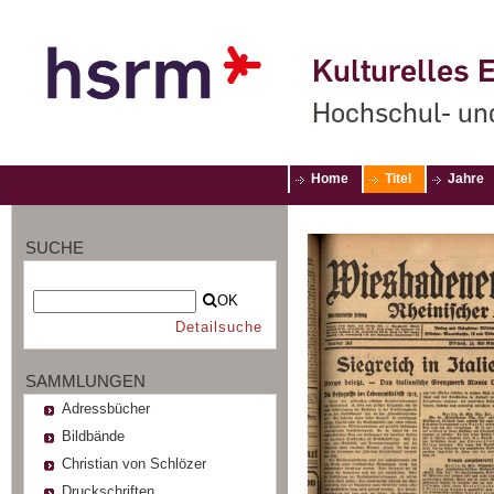
Kulturelles E
Hochschul- un
Home
Titel
Jahre
SUCHE
OK
Detailsuche
SAMMLUNGEN
Adressbücher
Bildbände
Christian von Schlözer
Druckschriften