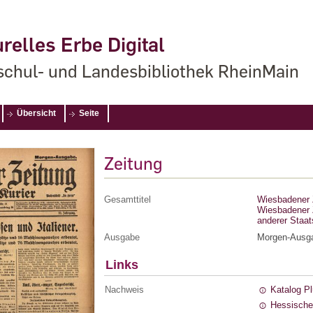
relles Erbe Digital
chul- und Landesbibliothek RheinMain
Übersicht
Seite
Zeitung
Gesamttitel
Wiesbadener Z
Wiesbadener Z
anderer Staa
Ausgabe
Morgen-Ausg
Links
Nachweis
Katalog P
Hessische