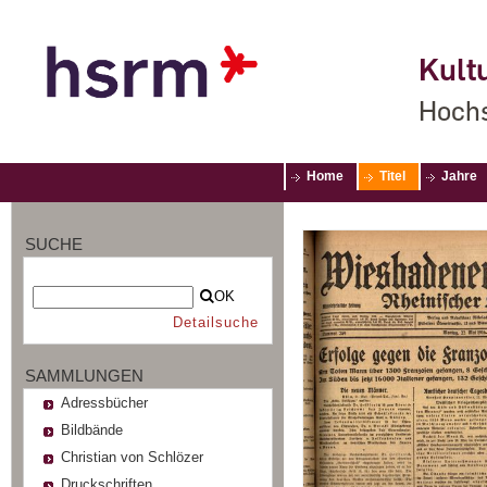
Kultu
Hochs
Home
Titel
Jahre
SUCHE
OK
Detailsuche
SAMMLUNGEN
Adressbücher
Bildbände
Christian von Schlözer
Druckschriften