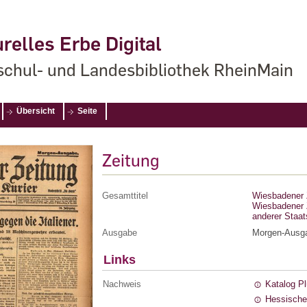
relles Erbe Digital
chul- und Landesbibliothek RheinMain
Übersicht
Seite
Zeitung
Gesamttitel
Wiesbadener Z
Wiesbadener Z
anderer Staa
Ausgabe
Morgen-Ausg
Links
Nachweis
Katalog P
Hessische