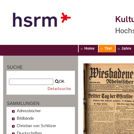
Kultu
Hochs
Home
Titel
Jahre
SUCHE
OK
Detailsuche
SAMMLUNGEN
Adressbücher
Bildbände
Christian von Schlözer
Druckschriften