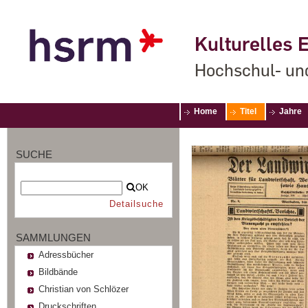
Kulturelles E
Hochschul- un
Home
Titel
Jahre
SUCHE
OK
Detailsuche
SAMMLUNGEN
Adressbücher
Bildbände
Christian von Schlözer
Druckschriften