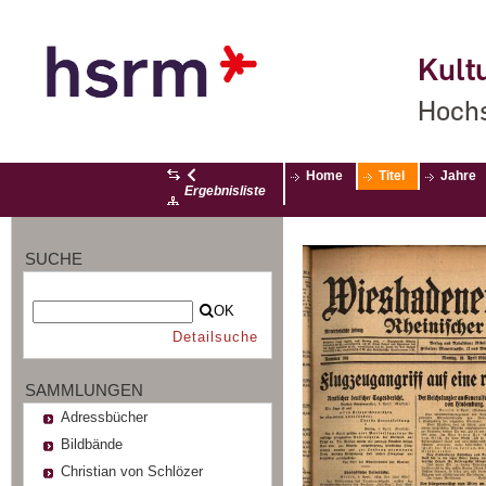
Kultu
Hochs
Home
Titel
Jahre
Ergebnisliste
SUCHE
OK
Detailsuche
SAMMLUNGEN
Adressbücher
Bildbände
Christian von Schlözer