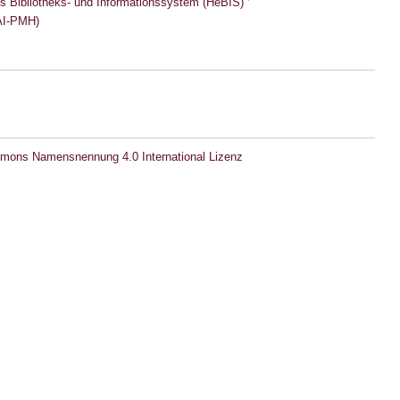
s Bibliotheks- und Informationssystem (HeBIS)
I-PMH)
mons Namensnennung 4.0 International Lizenz