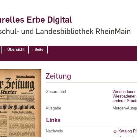
relles Erbe Digital
chul- und Landesbibliothek RheinMain
Übersicht
Seite
Zeitung
Gesamttitel
Wiesbadener Z
Wiesbadener Z
anderer Staa
Ausgabe
Morgen-Ausg
Links
Nachweis
Katalog P