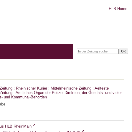
HLB Home
eitung : Rheinischer Kurier : Mittelrheinische Zeitung : Aelteste
eitung : Amtliches Organ der Polizei-Direktion, der Gerichts- und vieler
ts- und Kommunal-Behörden
abe
lus HLB RheinMain