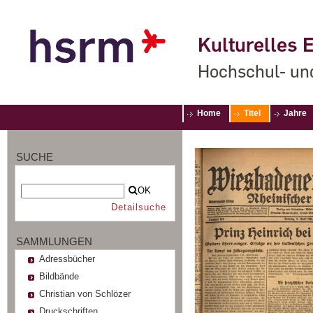
Kulturelles E
Hochschul- un
Home
Titel
Jahre
SUCHE
OK
Detailsuche
SAMMLUNGEN
Adressbücher
Bildbände
Christian von Schlözer
Druckschriften