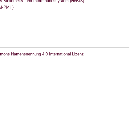
s Bibliotheks- und Informationssystem (HeBIS)
I-PMH)
mons Namensnennung 4.0 International Lizenz