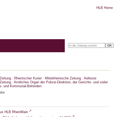
HLB Home
eitung : Rheinischer Kurier : Mittelrheinische Zeitung : Aelteste
eitung : Amtliches Organ der Polizei-Direktion, der Gerichts- und vieler
ts- und Kommunal-Behörden
abe
lus HLB RheinMain