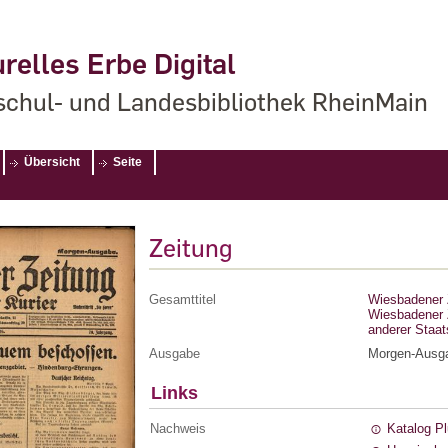
relles Erbe Digital
chul- und Landesbibliothek RheinMain
Übersicht
Seite
Zeitung
Gesamttitel
Wiesbadener Z
Wiesbadener Z
anderer Staa
Ausgabe
Morgen-Ausg
Links
Nachweis
Katalog P