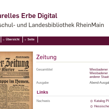
relles Erbe Digital
chul- und Landesbibliothek RheinMain
Übersicht
Seite
Zeitung
Gesamttitel
Wiesbadener Z
Wiesbadener Z
anderer Staa
Ausgabe
Abend-Ausga
Links
Nachweis
Katalog P
Hessische