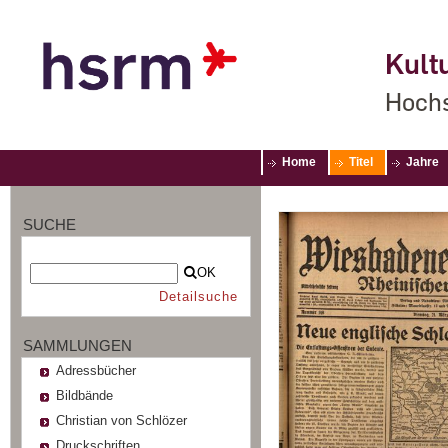
Kultu
Hochs
Home
Titel
Jahre
SUCHE
OK
Detailsuche
SAMMLUNGEN
Adressbücher
Bildbände
Christian von Schlözer
Druckschriften