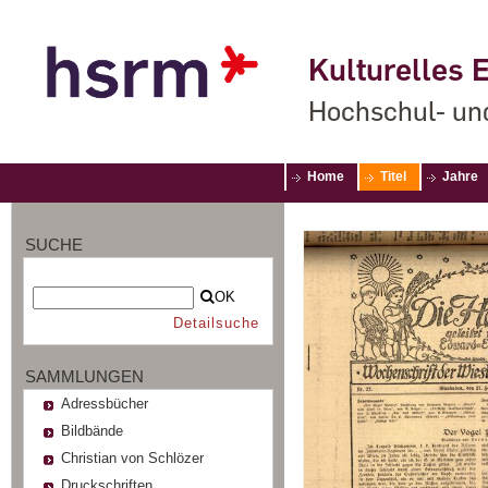
Kulturelles E
Hochschul- un
Home
Titel
Jahre
SUCHE
OK
Detailsuche
SAMMLUNGEN
Adressbücher
Bildbände
Christian von Schlözer
Druckschriften