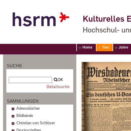
Kulturelles E
Hochschul- un
Home
Titel
Jahre
SUCHE
OK
Detailsuche
SAMMLUNGEN
Adressbücher
Bildbände
Christian von Schlözer
Druckschriften