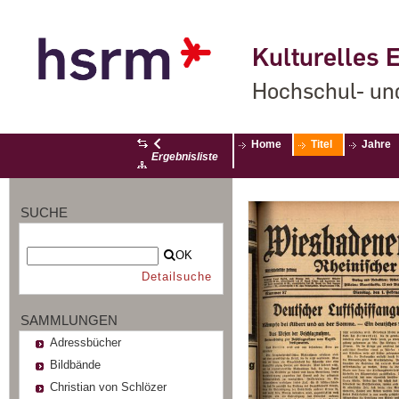
Kulturelles E
Hochschul- un
Home
Titel
Jahre
Ergebnisliste
SUCHE
OK
Detailsuche
SAMMLUNGEN
Adressbücher
Bildbände
Christian von Schlözer