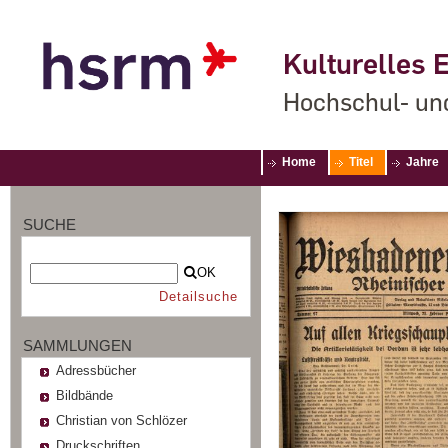
Kulturelles E
Hochschul- un
Home
Titel
Jahre
SUCHE
OK
Detailsuche
SAMMLUNGEN
Adressbücher
Bildbände
Christian von Schlözer
Druckschriften