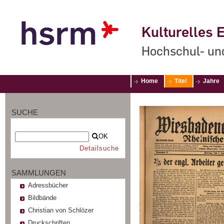
Kulturelles E
Hochschul- un
Home
Titel
Jahre
SUCHE
OK
Detailsuche
SAMMLUNGEN
Adressbücher
Bildbände
Christian von Schlözer
Druckschriften