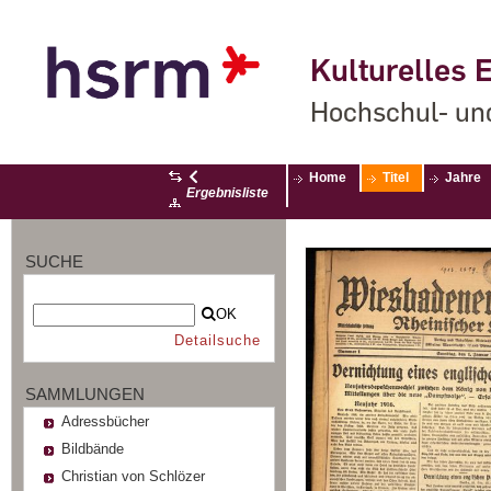
Kulturelles E
Hochschul- un
Home
Titel
Jahre
Ergebnisliste
SUCHE
OK
Detailsuche
SAMMLUNGEN
Adressbücher
Bildbände
Christian von Schlözer