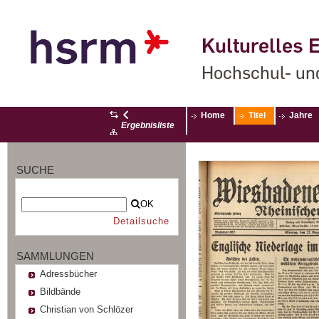
Kulturelles E
Hochschul- un
Home
Titel
Jahre
Ergebnisliste
SUCHE
OK
Detailsuche
SAMMLUNGEN
Adressbücher
Bildbände
Christian von Schlözer