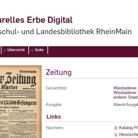
relles Erbe Digital
chul- und Landesbibliothek RheinMain
Übersicht
Seite
Zeitung
Gesamttitel
Wiesbadener Z
Wiesbadener Z
anderer Staa
Ausgabe
Abend-Ausga
Links
Nachweis
Katalog P
Hessische