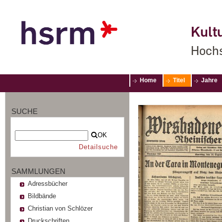
Kultu
Hochs
Home
Titel
Jahre
SUCHE
OK
Detailsuche
SAMMLUNGEN
Adressbücher
Bildbände
Christian von Schlözer
Druckschriften