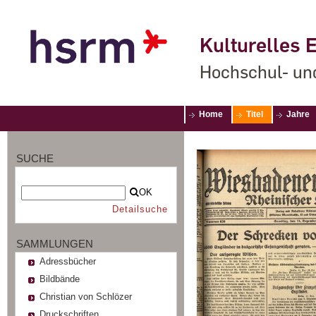
Kulturelles E
Hochschul- un
Home
Titel
Jahre
SUCHE
OK
Detailsuche
SAMMLUNGEN
Adressbücher
Bildbände
Christian von Schlözer
Druckschriften