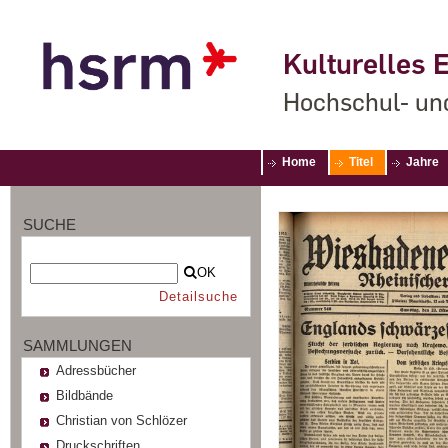
Kulturelles E
Hochschul- un
Home
Titel
Jahre
SUCHE
OK
Detailsuche
SAMMLUNGEN
Adressbücher
Bildbände
Christian von Schlözer
Druckschriften