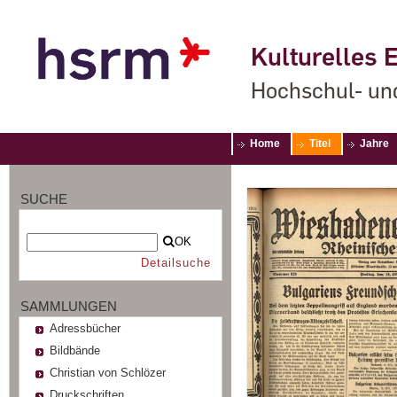
Kulturelles E
Hochschul- un
Home
Titel
Jahre
SUCHE
OK
Detailsuche
SAMMLUNGEN
Adressbücher
Bildbände
Christian von Schlözer
Druckschriften