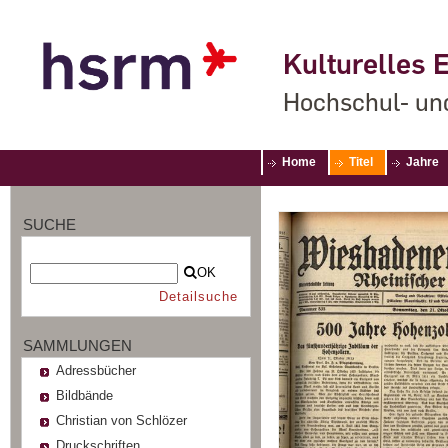
Kulturelles E
Hochschul- un
Home
Titel
Jahre
SUCHE
OK
Detailsuche
SAMMLUNGEN
Adressbücher
Bildbände
Christian von Schlözer
Druckschriften