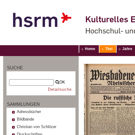
Kulturelles E
Hochschul- un
Home
Titel
Jahre
SUCHE
OK
Detailsuche
SAMMLUNGEN
Adressbücher
Bildbände
Christian von Schlözer
Druckschriften