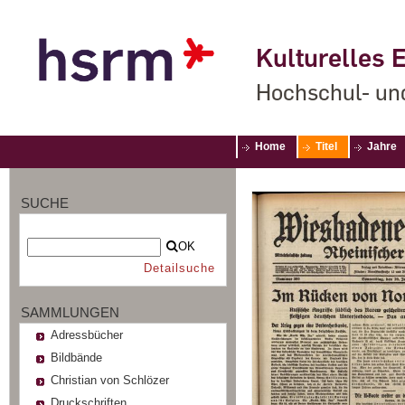
Kulturelles E
Hochschul- un
Home
Titel
Jahre
SUCHE
OK
Detailsuche
SAMMLUNGEN
Adressbücher
Bildbände
Christian von Schlözer
Druckschriften