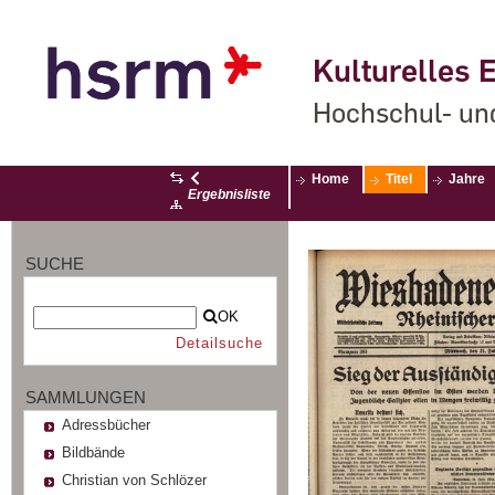
Kulturelles E
Hochschul- un
Home
Titel
Jahre
Ergebnisliste
SUCHE
OK
Detailsuche
SAMMLUNGEN
Adressbücher
Bildbände
Christian von Schlözer