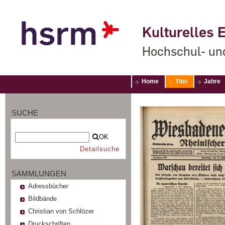
Kulturelles E
Hochschul- un
Home
Titel
Jahre
SUCHE
OK
Detailsuche
SAMMLUNGEN
Adressbücher
Bildbände
Christian von Schlözer
Druckschriften