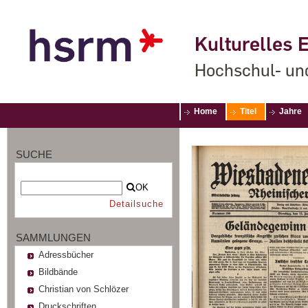
Kulturelles E
Hochschul- un
Home
Titel
Jahre
SUCHE
OK
Detailsuche
SAMMLUNGEN
Adressbücher
Bildbände
Christian von Schlözer
Druckschriften