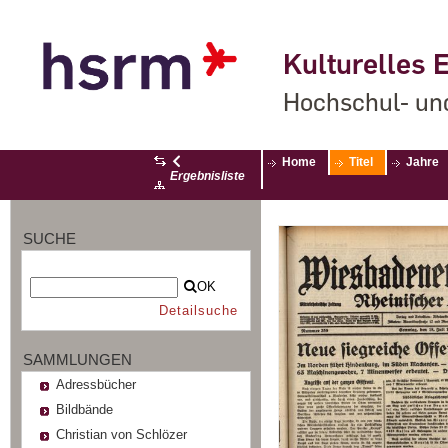
Kulturelles E
Hochschul- un
Home
Titel
Jahre
Ergebnisliste
SUCHE
OK
Detailsuche
SAMMLUNGEN
Adressbücher
Bildbände
Christian von Schlözer