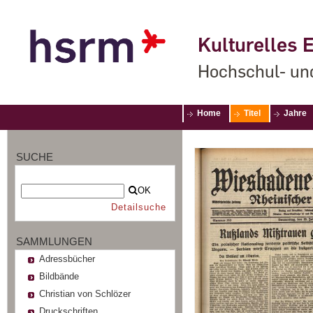
Kulturelles E
Hochschul- un
Home
Titel
Jahre
SUCHE
OK
Detailsuche
SAMMLUNGEN
Adressbücher
Bildbände
Christian von Schlözer
Druckschriften