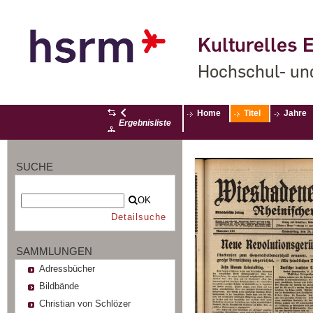
Kulturelles E
Hochschul- un
Home
Titel
Jahre
Ergebnisliste
SUCHE
OK
Detailsuche
SAMMLUNGEN
Adressbücher
Bildbände
Christian von Schlözer