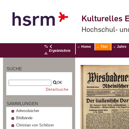
Kulturelles E
Hochschul- un
Home
Titel
Jahre
Ergebnisliste
SUCHE
OK
Detailsuche
SAMMLUNGEN
Adressbücher
Bildbände
Christian von Schlözer