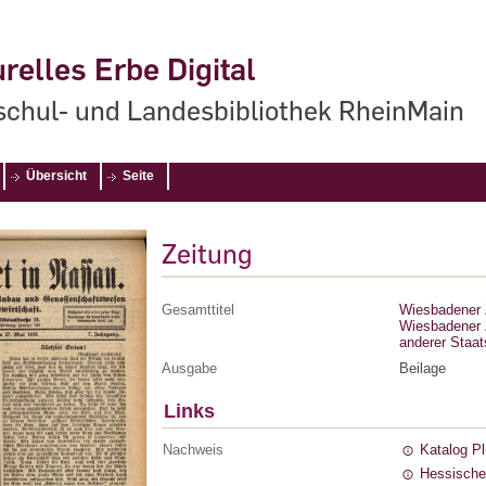
relles Erbe Digital
chul- und Landesbibliothek RheinMain
Übersicht
Seite
Zeitung
Gesamttitel
Wiesbadener Z
Wiesbadener Z
anderer Staa
Ausgabe
Beilage
Links
Nachweis
Katalog P
Hessische