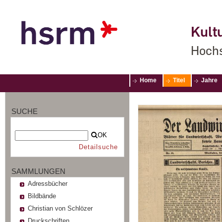
Kultu
Hochs
Home
Titel
Jahre
SUCHE
OK
Detailsuche
SAMMLUNGEN
Adressbücher
Bildbände
Christian von Schlözer
Druckschriften