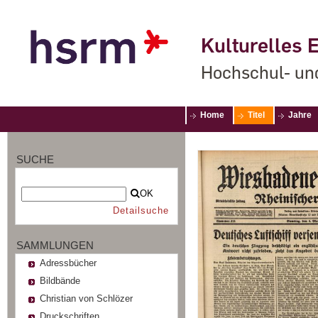
Kulturelles E
Hochschul- un
Home
Titel
Jahre
SUCHE
OK
Detailsuche
SAMMLUNGEN
Adressbücher
Bildbände
Christian von Schlözer
Druckschriften