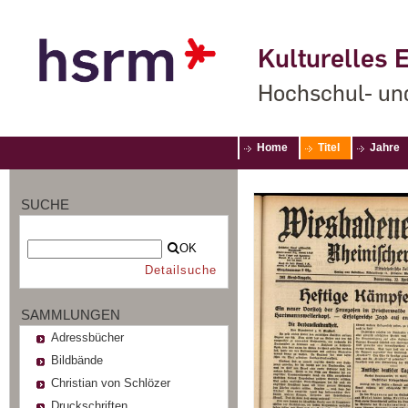
Kulturelles E
Hochschul- un
Home
Titel
Jahre
SUCHE
OK
Detailsuche
SAMMLUNGEN
Adressbücher
Bildbände
Christian von Schlözer
Druckschriften