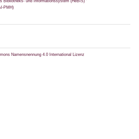
s Bibliotheks- und Informationssystem (HeBIS)
I-PMH)
mons Namensnennung 4.0 International Lizenz