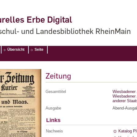
relles Erbe Digital
chul- und Landesbibliothek RheinMain
Übersicht
Seite
Zeitung
Gesamttitel
Wiesbadener Z
Wiesbadener Z
anderer Staa
Ausgabe
Abend-Ausga
Links
Nachweis
Katalog P