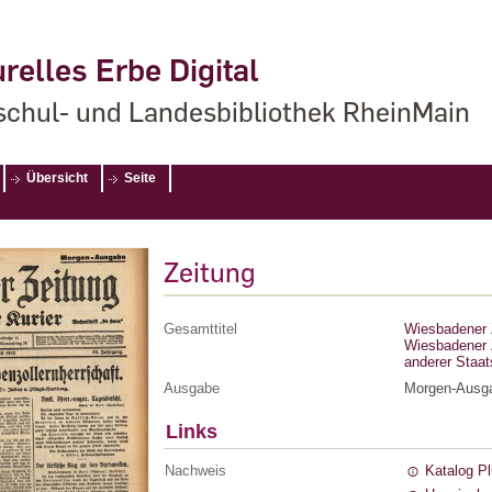
relles Erbe Digital
chul- und Landesbibliothek RheinMain
Übersicht
Seite
Zeitung
Gesamttitel
Wiesbadener Z
Wiesbadener Z
anderer Staa
Ausgabe
Morgen-Ausg
Links
Nachweis
Katalog P