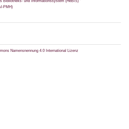
s Bibliotheks- und Informationssystem (HeBIS)
I-PMH)
mons Namensnennung 4.0 International Lizenz