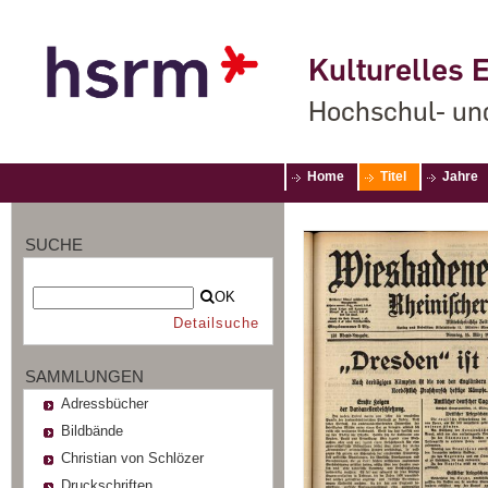
Kulturelles E
Hochschul- un
Home
Titel
Jahre
SUCHE
OK
Detailsuche
SAMMLUNGEN
Adressbücher
Bildbände
Christian von Schlözer
Druckschriften