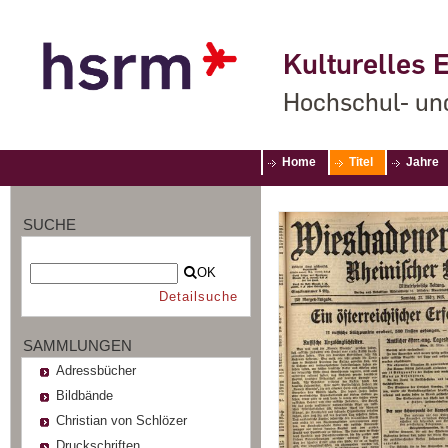
Kulturelles E
Hochschul- un
Home
Titel
Jahre
SUCHE
OK
Detailsuche
SAMMLUNGEN
Adressbücher
Bildbände
Christian von Schlözer
Druckschriften