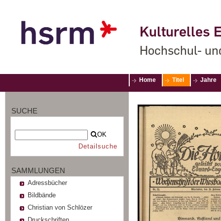
Kulturelles E
Hochschul- un
Home
Titel
Jahre
SUCHE
OK
Detailsuche
SAMMLUNGEN
Adressbücher
Bildbände
Christian von Schlözer
Druckschriften