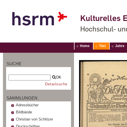
Kulturelles E
Hochschul- un
Home
Titel
Jahre
SUCHE
OK
Detailsuche
SAMMLUNGEN
Adressbücher
Bildbände
Christian von Schlözer
Druckschriften