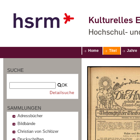
Kulturelles E
Hochschul- un
Home
Titel
Jahre
SUCHE
OK
Detailsuche
SAMMLUNGEN
Adressbücher
Bildbände
Christian von Schlözer
Druckschriften