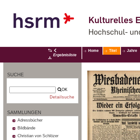
Kulturelles E
Hochschul- un
Home
Titel
Jahre
Ergebnisliste
SUCHE
OK
Detailsuche
SAMMLUNGEN
Adressbücher
Bildbände
Christian von Schlözer