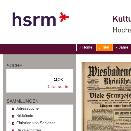
Kultu
Hochs
Home
Titel
Jahre
SUCHE
OK
Detailsuche
SAMMLUNGEN
Adressbücher
Bildbände
Christian von Schlözer
Druckschriften