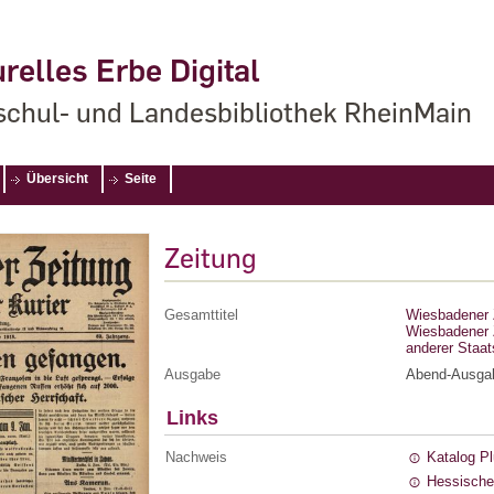
relles Erbe Digital
chul- und Landesbibliothek RheinMain
Übersicht
Seite
Zeitung
Gesamttitel
Wiesbadener Z
Wiesbadener Z
anderer Staa
Ausgabe
Abend-Ausga
Links
Nachweis
Katalog P
Hessische