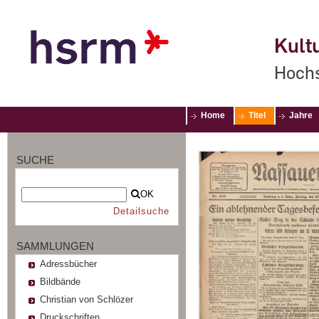
Kultu
Hochs
Home
Titel
Jahre
SUCHE
OK
Detailsuche
SAMMLUNGEN
Adressbücher
Bildbände
Christian von Schlözer
Druckschriften