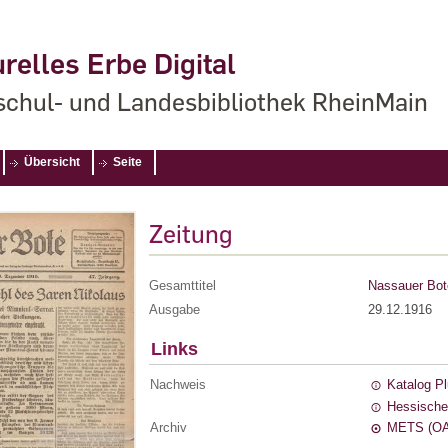
relles Erbe Digital
chul- und Landesbibliothek RheinMain
Übersicht
Seite
Zeitung
Gesamttitel
Nassauer Bot
Ausgabe
29.12.1916
Links
Nachweis
Katalog P
Hessische
Archiv
METS (OA