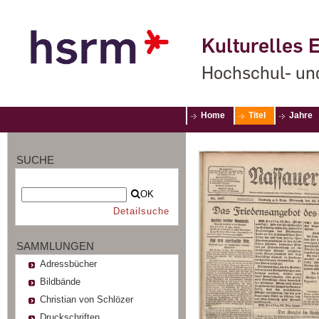
Kulturelles E
Hochschul- un
Home
Titel
Jahre
SUCHE
OK
Detailsuche
SAMMLUNGEN
Adressbücher
Bildbände
Christian von Schlözer
Druckschriften