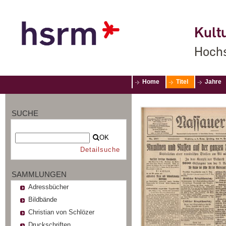
Kultu
Hochs
Home
Titel
Jahre
SUCHE
OK
Detailsuche
SAMMLUNGEN
Adressbücher
Bildbände
Christian von Schlözer
Druckschriften