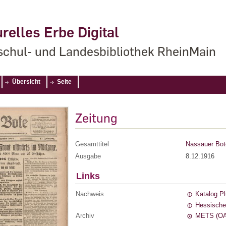
relles Erbe Digital
chul- und Landesbibliothek RheinMain
Übersicht
Seite
Zeitung
Gesamttitel
Nassauer Bot
Ausgabe
8.12.1916
Links
Nachweis
Katalog P
Hessische
Archiv
METS (OA