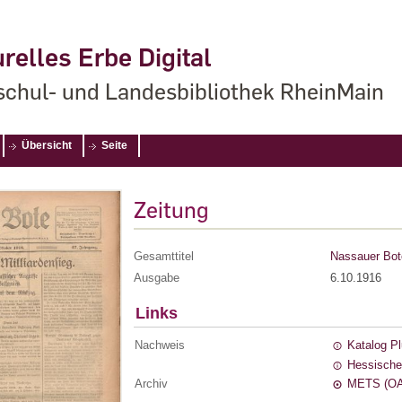
relles Erbe Digital
chul- und Landesbibliothek RheinMain
Übersicht
Seite
Zeitung
Gesamttitel
Nassauer Bot
Ausgabe
6.10.1916
Links
Nachweis
Katalog P
Hessische
Archiv
METS (OA