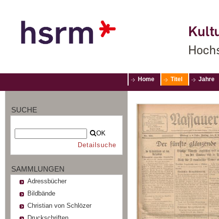
Kultu
Hochs
Home
Titel
Jahre
SUCHE
OK
Detailsuche
SAMMLUNGEN
Adressbücher
Bildbände
Christian von Schlözer
Druckschriften