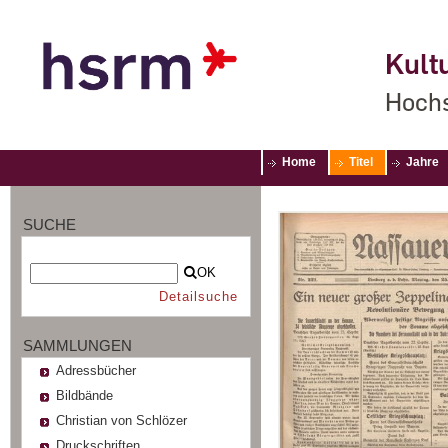
Kultu
Hochs
Home
Titel
Jahre
SUCHE
OK
Detailsuche
SAMMLUNGEN
Adressbücher
Bildbände
Christian von Schlözer
Druckschriften