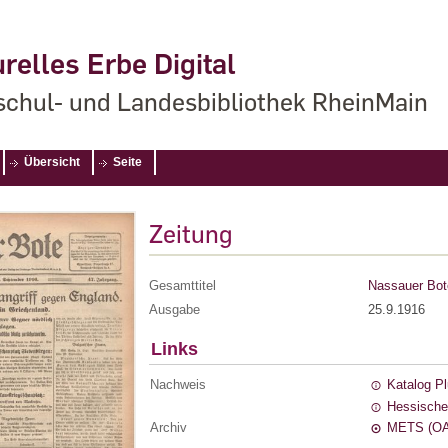
relles Erbe Digital
chul- und Landesbibliothek RheinMain
Übersicht
Seite
Zeitung
Gesamttitel
Nassauer Bot
Ausgabe
25.9.1916
Links
Nachweis
Katalog P
Hessische
Archiv
METS (OA