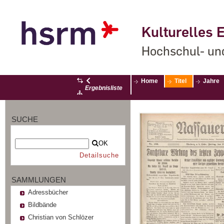
Kulturelles E
Hochschul- un
Home
Titel
Jahre
Ergebnisliste
SUCHE
OK
Detailsuche
SAMMLUNGEN
Adressbücher
Bildbände
Christian von Schlözer