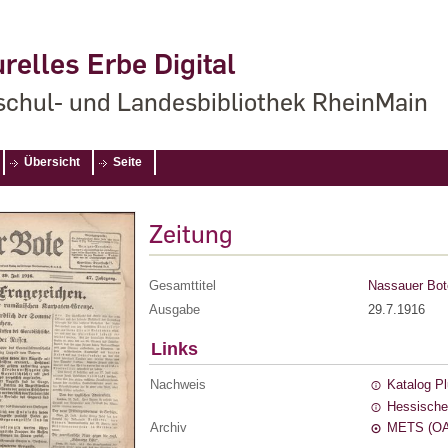
relles Erbe Digital
chul- und Landesbibliothek RheinMain
Übersicht
Seite
Zeitung
Gesamttitel
Nassauer Bot
Ausgabe
29.7.1916
Links
Nachweis
Katalog P
Hessische
Archiv
METS (OA