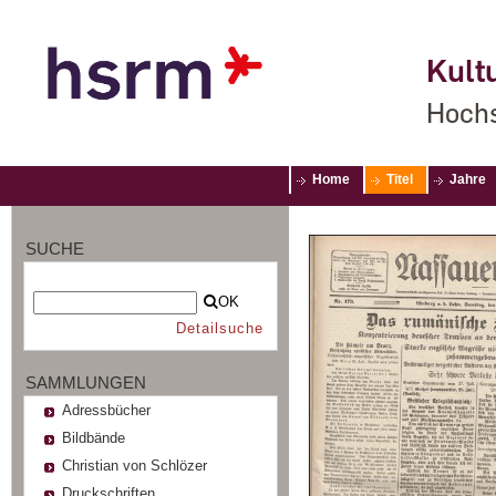
Kultu
Hochs
Home
Titel
Jahre
SUCHE
OK
Detailsuche
SAMMLUNGEN
Adressbücher
Bildbände
Christian von Schlözer
Druckschriften